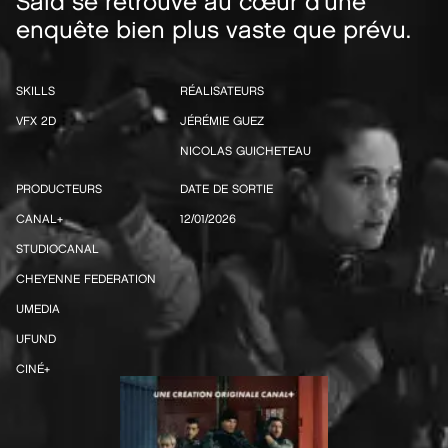
Saïd se retrouve au cœur d’une
enquête bien plus vaste que prévu.
SKILLS
RÉALISATEURS
VFX 2D
JÉRÉMIE GUEZ
NICOLAS GUICHETEAU
PRODUCTEURS
DATE DE SORTIE
CANAL+
12/01/2026
STUDIOCANAL
CHEYENNE FEDERATION
UMEDIA
UFUND
CINÉ+