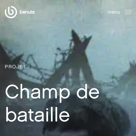
benuts
menu
fermer
PROJET
Champ de
bataille