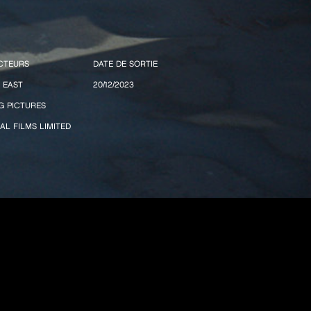
CTEURS
DATE DE SORTIE
 EAST
20/12/2023
 PICTURES
AL FILMS LIMITED