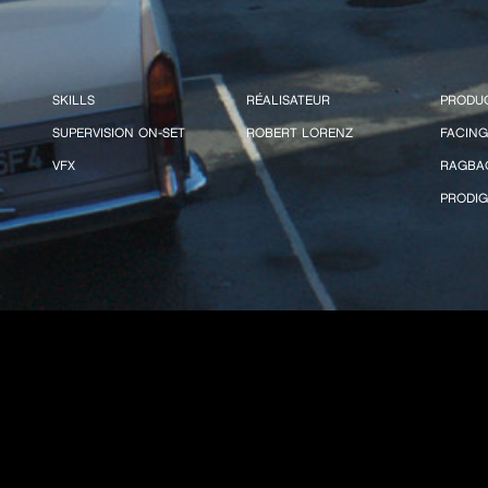
SKILLS
RÉALISATEUR
PRODU
SUPERVISION ON-SET
ROBERT LORENZ
FACING
VFX
RAGBAG
PRODIG