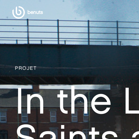
benuts
PROJET
In the 
Saints