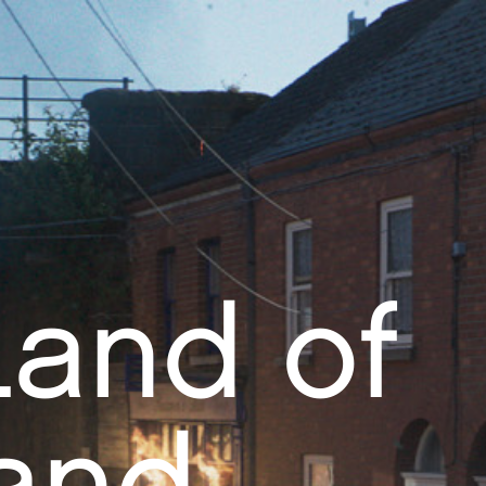
Land of
 and