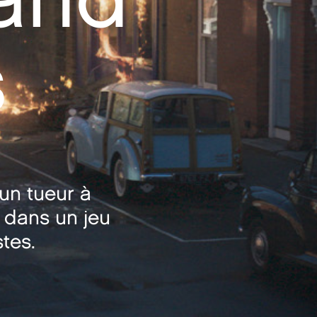
s
 un tueur à
é dans un jeu
stes.