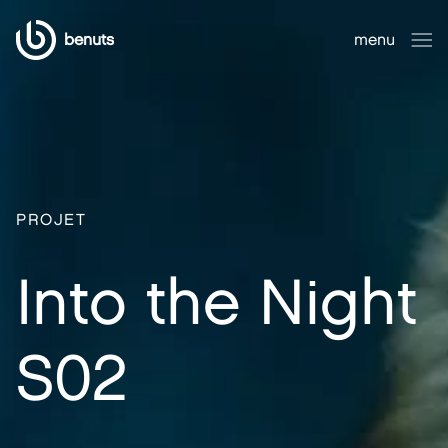
benuts
menu
fermer
PROJET
Into the Night
S02