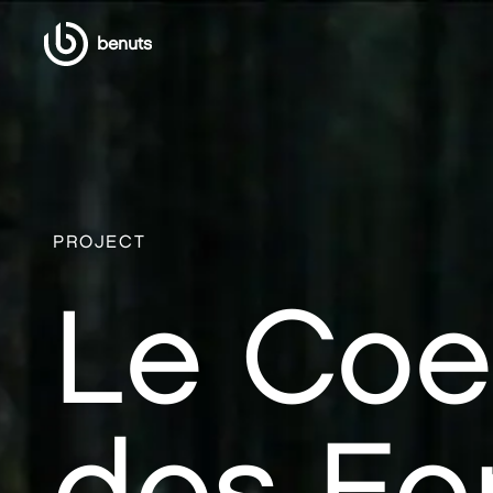
benuts
PROJECT
Le Coe
des Fo