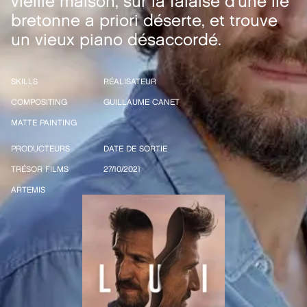
vieille maison, sur la falaise d'une île
bretonne a priori déserte, et trouve
un vieux piano désaccordé.
SKILLS
RÉALISATEUR
COMPOSITING
GUILLAUME CANET
MATTE PAINTING
PRODUCTEURS
DATE DE SORTIE
TRÉSOR FILMS
27/10/2021
ARTEMIS