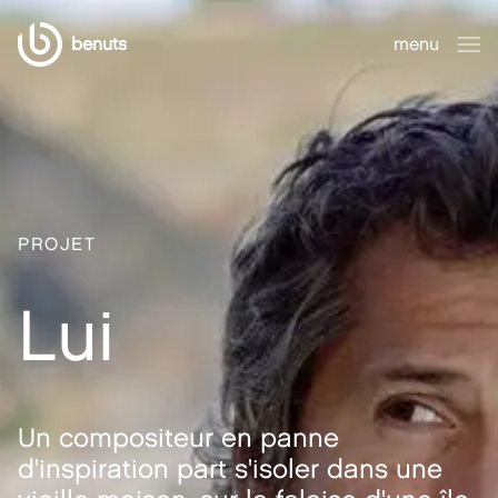
benuts
menu
fermer
PROJET
Lui
Un compositeur en panne
d'inspiration part s'isoler dans une