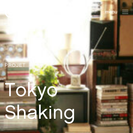
benuts
menu
fermer
PROJET
Tokyo
Shaking