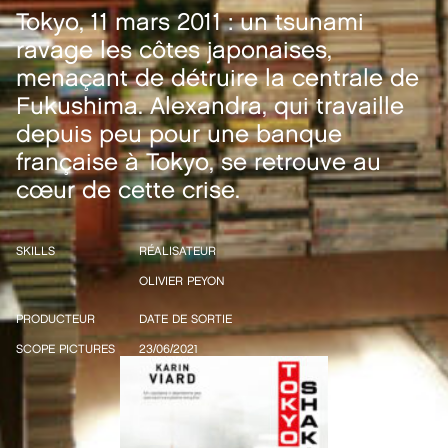
Tokyo, 11 mars 2011 : un tsunami
ravage les côtes japonaises,
menaçant de détruire la centrale de
Fukushima. Alexandra, qui travaille
depuis peu pour une banque
française à Tokyo, se retrouve au
cœur de cette crise.
SKILLS
RÉALISATEUR
OLIVIER PEYON
PRODUCTEUR
DATE DE SORTIE
SCOPE PICTURES
23/06/2021