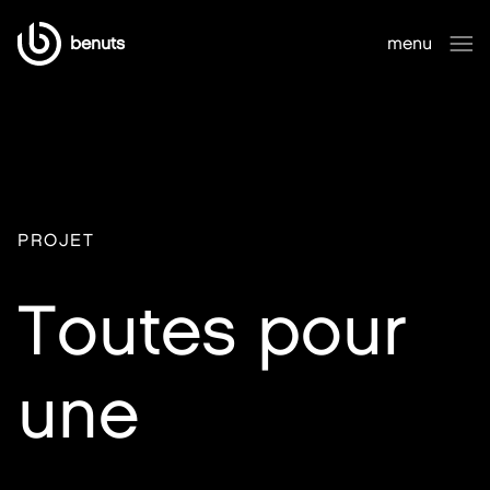
benuts
menu
fermer
PROJET
Toutes pour
une