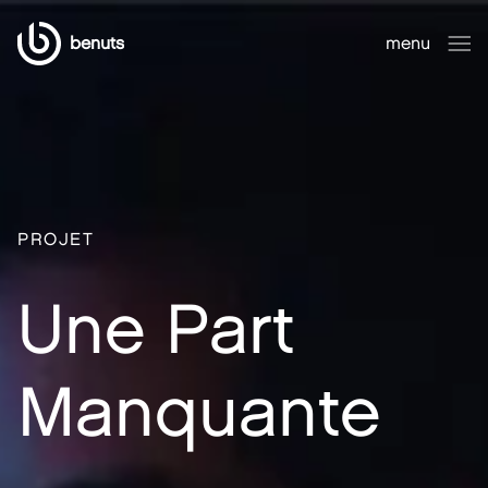
benuts
menu
fermer
PROJET
Une Part
Manquante