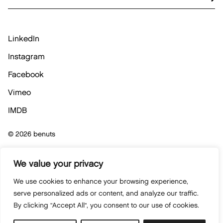
LinkedIn
Instagram
Facebook
Vimeo
IMDB
© 2026 benuts
Politique vie privée
We value your privacy
We use cookies to enhance your browsing experience,
Politique des cookies
serve personalized ads or content, and analyze our traffic.
By clicking "Accept All", you consent to our use of cookies.
Conditions générales de vente