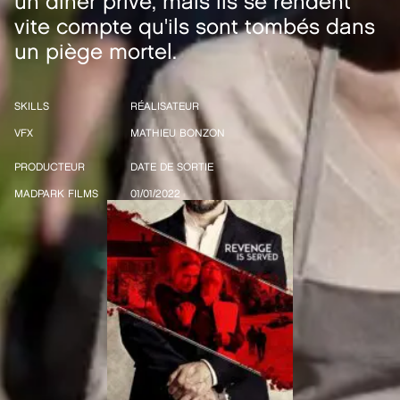
un dîner privé, mais ils se rendent
vite compte qu'ils sont tombés dans
un piège mortel.
SKILLS
RÉALISATEUR
VFX
MATHIEU BONZON
PRODUCTEUR
DATE DE SORTIE
MADPARK FILMS
01/01/2022