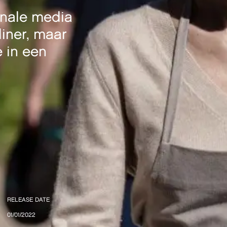
ionale media
diner, maar
e in een
RELEASE DATE
01/01/2022