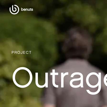
benuts
PROJECT
Outrag