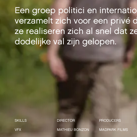
Een groep politici en internat
verzamelt zich voor een privé 
ze realiseren zich al snel dat z
dodelijke val zijn gelopen.
SKILLS
DIRECTOR
PRODUCERS
VFX
MATHIEU BONZON
MADPARK FILMS