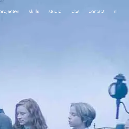
projecten
skills
studio
jobs
contact
nl