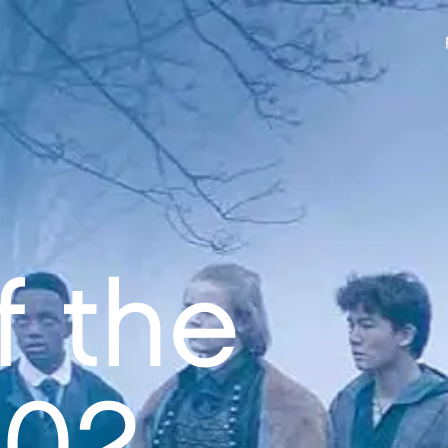
f the
S02