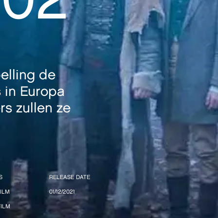
elling de
 in Europa
s zullen ze
S
RELEASE DATE
ILM
01/12/2021
ILM