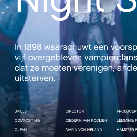
In 1898 waarschuwt een voorsp
vijf overgebleven vampierclans
dat ze moeten verenigen, ander
uitsterven.
SKILLS
DIRECTOR
PRODUCER
COMPOSITING
DIEDERIK VAN ROOIJEN
LEMMING F
CLEAN
MARIA VON HELAND
HAMSTER F