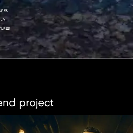
M
URES
ILM
TURES
end project