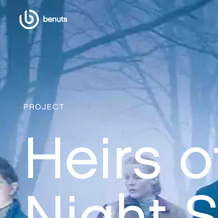
benuts
PROJECT
Heirs o
Night 