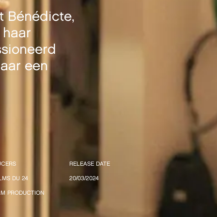
t Bénédicte,
 haar
ssioneerd
haar een
UCERS
RELEASE DATE
ILMS DU 24
20/03/2024
ILM PRODUCTION