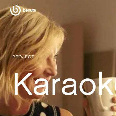
benuts
PROJECT
Karaok