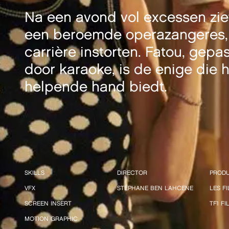
Na een avond vol excessen zie
een beroemde operazangeres,
carrière instorten. Fatou, gepa
door karaoke, is de enige die 
helpende hand biedt.
SKILLS
DIRECTOR
PROD
VFX
STÉPHANE BEN LAHCENE
LES F
SCREEN INSERT
TF1 F
MOTION GRAPHIC