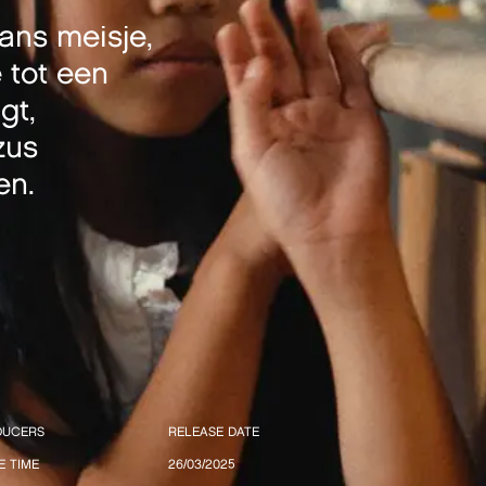
ans meisje,
 tot een
gt,
zus
en.
DUCERS
RELEASE DATE
E TIME
26/03/2025