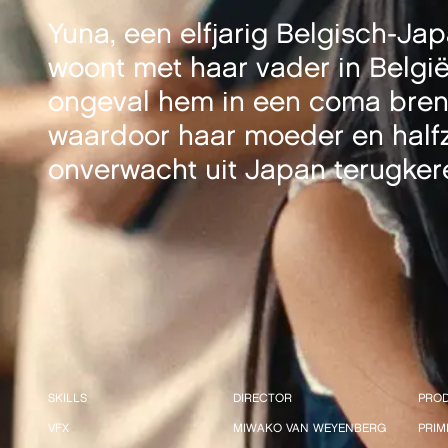
Yuna, een elfjarig Belgisch-Jap
woont met haar vader in België
ongeval hem in een coma bren
waardoor haar moeder en half
onverwacht uit Japan terugker
SKILLS
DIRECTOR
PRO
VFX
MIWAKO VAN WEYENBERG
PRIM