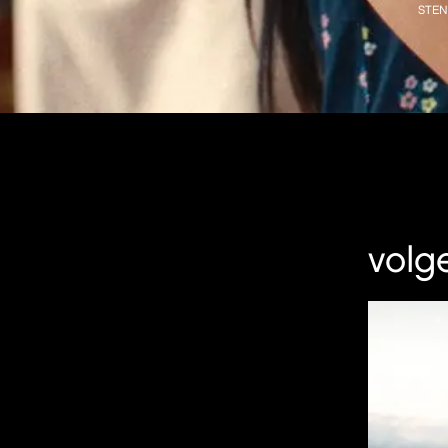
STEN
volg