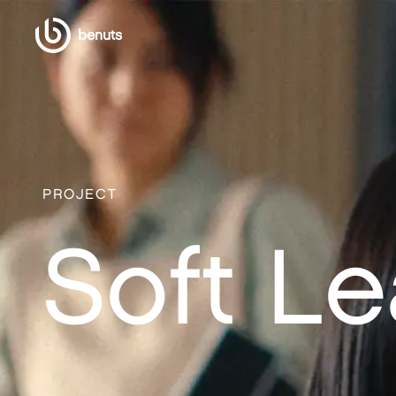
benuts
PROJECT
Soft L