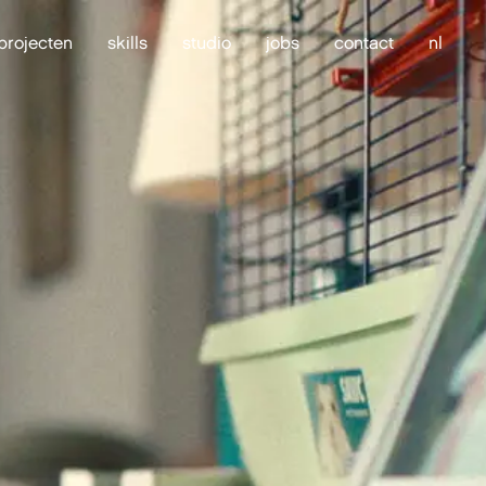
projecten
skills
studio
jobs
contact
nl