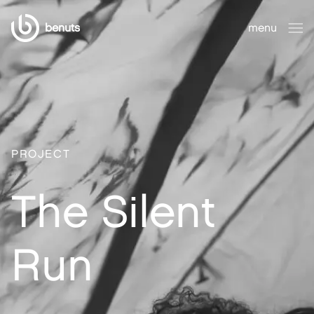
benuts
menu
sluiten
PROJECT
The Silent
Run