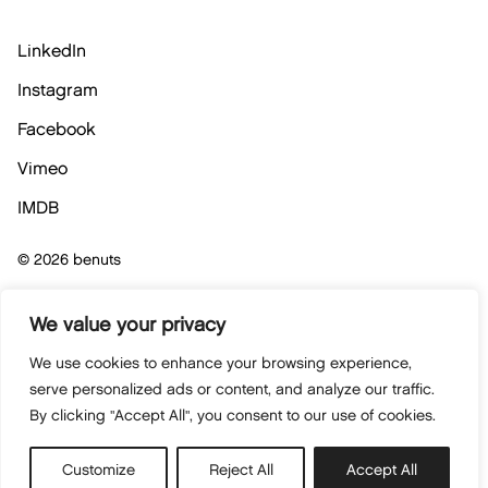
LinkedIn
Instagram
Facebook
Vimeo
IMDB
© 2026 benuts
Privacybeleid
We value your privacy
We use cookies to enhance your browsing experience,
Cookiebeleid
serve personalized ads or content, and analyze our traffic.
By clicking "Accept All", you consent to our use of cookies.
Algemene verkoopsvoorwaarden
Made by
Cherry Pulp
Customize
Reject All
Accept All