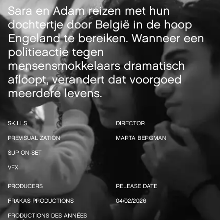
Sara en Adam reizen met hun
dochtertje door België in de hoop
Engeland te bereiken. Wanneer een
politieactie tegen
mensensmokkelaars dramatisch
afloopt, verandert dat voorgoed
meerdere levens.
SKILLS
DIRECTOR
PREVISUALIZATION
MARTA BERGMAN
SUP ON-SET
VFX
PRODUCERS
RELEASE DATE
FRAKAS PRODUCTIONS
04/02/2026
PRODUCTIONS DES ANNÉES